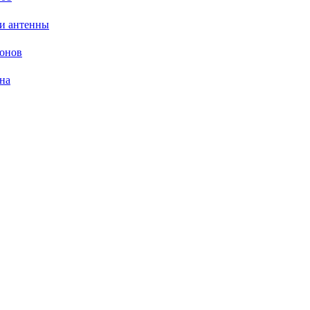
си антенны
зонов
на