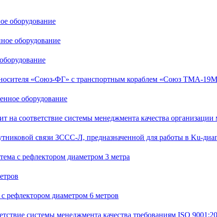
ное оборудование
нное оборудование
 оборудование
-носителя «Союз-ФГ» с транспортным кораблем «Союз ТМА-19М
тенное оборудование
на соответствие системы менеджмента качества организации 
тниковой связи ЗССС-Л, предназначенной для работы в Ku-диа
стема с рефлектором диаметром 3 метра
етров
в с рефлектором диаметром 6 метров
етствие системы менеджмента качества требованиям ISO 9001:2