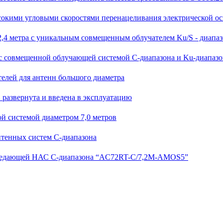
ысокими угловыми скоростями перенацеливания электрической о
,4 метра с уникальным совмещенным облучателем Ku/S - диапа
 с совмещенной облучающей системой С-диапазона и Ku-диапазо
телей для антенн большого диаметра
 развернута и введена в эксплуатацию
й системой диаметром 7,0 метров
тенных систем С-диапазона
ередающей НАС С-диапазона “AC72RT-C/7,2M-AMOS5”