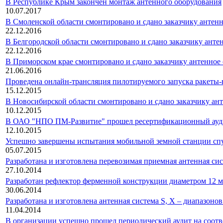
В Республике Крым закончен монтаж антенного оборудования
10.07.2017
В Смоленской области смонтировано и сдано заказчику антен
22.12.2016
В Белгородской области смонтировано и сдано заказчику анте
22.12.2016
В Приморском крае смонтировано и сдано заказчику антенное
21.06.2016
Проведена онлайн-трансляция пилотируемого запуска ракеты
15.12.2015
В Новосибирской области смонтировано и сдано заказчику ан
10.12.2015
В ОАО "НПО ПМ-Развитие" прошел ресертификационный аудит 
12.10.2015
Успешно завершены испытания мобильной земной станции спу
05.07.2015
Разработана и изготовлена перевозимая приемная антенная си
27.10.2014
Разработан рефлектор ферменной конструкции диаметром 12 м
30.06.2014
Разработана и изготовлена антенная система S, X – диапазоно
11.04.2014
В организации успешно прошел периодический аудит на соотв