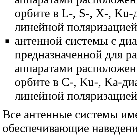
орбите в
L
-,
S
-,
X
-,
Ku
-
линейной поляризацией
антенной системы с диа
предназначенной для р
аппаратами расположен
орбите в
C
-,
Ku
-,
Ka
-ди
линейной поляризацией
Все антенные системы им
обеспечивающие наведени