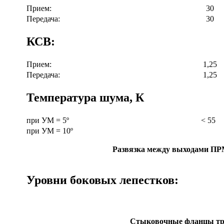
Прием:
30
Передача:
30
КСВ:
Прием:
1,25
Передача:
1,25
Температура шума, К
при УМ = 5º
< 55
при УМ = 10º
Развязка между выходами ПРМ
Уровни боковых лепестков:
Стыковочные фланцы тра